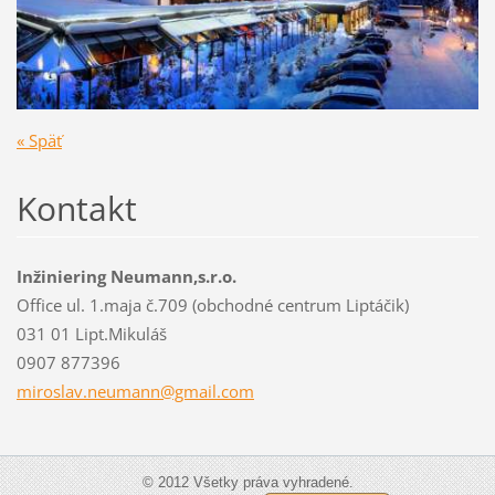
« Späť
Kontakt
Inžiniering Neumann,s.r.o.
Office ul. 1.maja č.709 (obchodné centrum Liptáčik)
031 01 Lipt.Mikuláš
0907 877396
miroslav
.neumann
@gmail.c
om
© 2012 Všetky práva vyhradené.